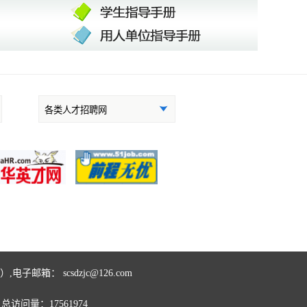
励志者彭超
电子邮箱： scsdzjc@126.com
总访问量：
17561974