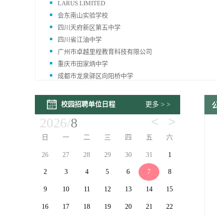
LARUS LIMITED
会东南山实验学校
四川天府新区第五中学
四川省江油中学
广州市卓越里程教育科技有限公司
重庆市田家炳中学
成都市龙泉驿区向阳桥中学
深圳市腾娱互动科技有限公司
四川川化永鑫建设工程有限责任公司
校园招聘单位日程
更多 > >
宜宾市南溪区南外实验学校
<
>
2026/
8
斐意特（北京）管理咨询有限公司
瑞霆狗（深圳）信息技术有限公司
日
一
二
三
四
五
六
巴中棠湖外语实验学校
3
4
26
27
28
29
30
31
1
30
31
四川省成都市航天中学校
10
11
2
3
4
5
6
7
8
6
7
三陶AI自习室伴学师
成都市双流区机关第二幼儿园
17
18
9
10
11
12
13
14
15
13
14
双流永安中学
24
25
16
17
18
19
20
21
22
20
21