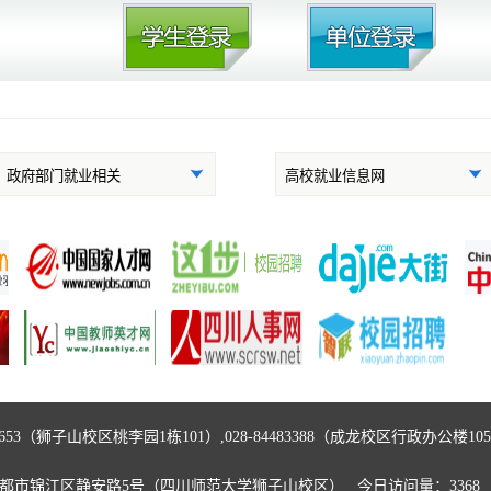
》
“2019暖风行动”专场招聘会
760653（狮子山校区桃李园1栋101）,028-84483388（成龙校区行政办公楼105）,
都市锦江区静安路5号（四川师范大学狮子山校区） 今日访问量：
3368