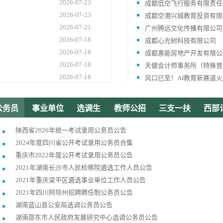
2026-07-23
成都低空飞行服务有限责任
2026-07-23
成都空港兴城教育投资有限
2026-07-21
广州腾远文化传播有限公司
2026-07-18
成都心光树科技有限公司
2026-07-18
成都惠能房地产开发有限公
2026-07-18
天健会计师事务所（特殊普
2026-07-18
风口已至！AI教育新赛道火热招募｜星鹿爱学线上导学/伴
2026-07-17
中国建设银行四川省分行
2026-07-17
北京国府嘉盈会计师事务所
公务员
事业单位
选调生
教师公招
三支一扶
西部
2026-07-17
川投盛榉养老服务有限公司养老护
2026-07-16
天健会计师事务所（特殊普
陕西省2026年统一考试录用公务员公告
2026-07-16
成都低空飞行服务有限责任
2024年度四川省公开考试录用公务员合集
2026-07-16
四川时刻互动科技有限公司
重庆市2022年度公开考试录用公务员公告
1
2
3
4
5
2026-07-16
成都市华风讲堂教育咨询有
2021年湖南长沙市人民检察院遴选工作人员公告
2026-07-16
8
9
10
11
12
握手生涯（成都握手追光科技
2021年重庆梁平区遴选事业单位工作人员公告
2026-07-16
成都旭星佳程广告有限公司
2021年四川阿坝州招聘聘任制公务员公告
15
16
17
18
19
2026-07-15
教育部高校毕业生就业状况跟踪调查
湖南蓝山县公安局选调公务员公告
22
23
24
25
26
湖南邵东市人民政府发展研究中心选调公务员公告