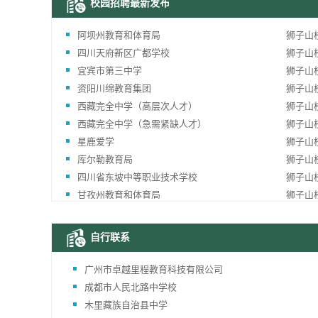
校园招聘最新发布
成都
20
阿坝州教育和体育局
狮子山
关于
四川天府新区广都学校
狮子山
20
宜宾市第三中学
狮子山
阿勒
资阳川绵教育集团
狮子山
第十
西藏完全中学（高层次人才）
狮子山
西藏完全中学（急需紧缺人才）
狮子山
星鹿爱学
狮子山
库尔勒教育局
狮子山
四川省东坡中等职业技术学校
狮子山
甘孜州教育和体育局
狮子山
自行联系
广州市卓越里程教育科技有限公司
成都市人民北路中学校
木里藏族自治县中学