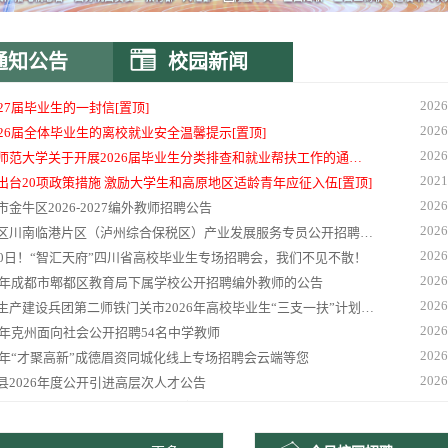
通知公告
校园新闻
2026
027届毕业生的一封信[置顶]
2026
026届全体毕业生的离校就业安全温馨提示[置顶]
2026
师范大学关于开展2026届毕业生分类排查和就业帮扶工作的通知[置顶]
2021
出台20项政策措施 激励大学生和高原地区适龄青年应征入伍[置顶]
2026
市金牛区2026-2027编外教师招聘公告
2026
区川南临港片区（泸州综合保税区）产业发展服务专员公开招聘公告
2026
10日！“智汇天府”四川省高校毕业生专场招聘会，我们不见不散！
2026
26年成都市郫都区教育局下属学校公开招聘编外教师的公告
2026
生产建设兵团第二师铁门关市2026年高校毕业生“三支一扶”计划招募公告
2026
26年克州面向社会公开招聘54名中学教师
2026
26年“才聚高新”成德眉资同城化线上专场招聘会云端等您
2026
县2026年度公开引进高层次人才公告
2026
举办2026届高校残疾人毕业生网络招聘活动的通知
2026
人力资源和社会保障厅等6部门 关于开展全省第十七届“我能飞”创业提升培训的通知